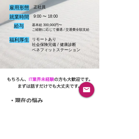
雇用形態
正社員
​就業時間
9:00 〜 18:00
​給与
基本給 300,000円〜
​ご経験に応じて優遇 / 交通費全額支給
福利厚生
リモートあり
社会保険完備 / 健康診断
​ベネフィットステーション
​もちろん、
IT業界未経験
の方も大歓迎です。
まずは話すだけでも大丈夫です。
・現在の悩み
・あたなのやりたいこと
・キャリアの方向性